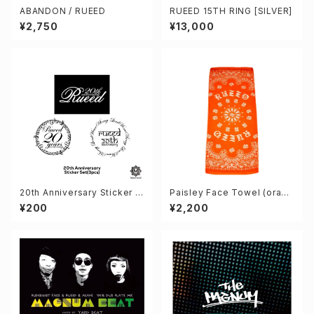
ABANDON / RUEED
RUEED 15TH RING [SILVER]
¥2,750
¥13,000
20th Anniversary Sticker S
Paisley Face Towel (orang
et (3pcs)
e)
¥200
¥2,200