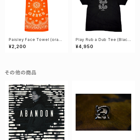
Paisley Face Towel (orang
Play Rub a Dub Tee (Blac
e)
k)
¥2,200
¥4,950
その他の商品