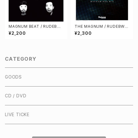
MAGNUM BEAT / RUDEBW
THE MAGNUM / RUDEBWO
OY FACE, RUEED, AKANE, Y
Y FACE, RUEED, AKANE, KIL
¥2,200
¥2,300
ARD BEAT
LANAMI
CATEGORY
GOODS
CD / DVD
LIVE TICKE