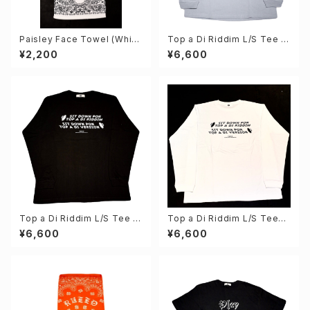
Paisley Face Towel (Whit
Top a Di Riddim L/S Tee (S
e)
moky Blue)
¥2,200
¥6,600
Top a Di Riddim L/S Tee (S
Top a Di Riddim L/S Tee
umi Black)
(White)
¥6,600
¥6,600