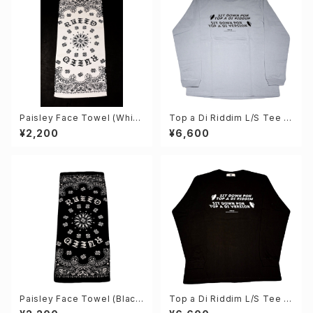
Paisley Face Towel (Whit
Top a Di Riddim L/S Tee (S
e)
moky Blue)
¥2,200
¥6,600
Paisley Face Towel (Blac
Top a Di Riddim L/S Tee (S
k)
umi Black)