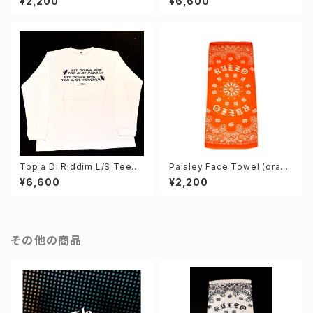
¥2,200
¥6,600
Top a Di Riddim L/S Tee
Paisley Face Towel (orang
(White)
e)
¥6,600
¥2,200
その他の商品