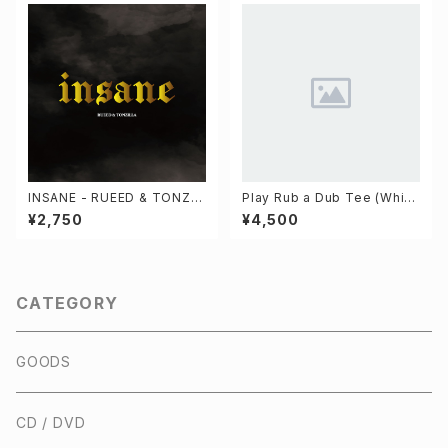
INSANE - RUEED & TONZIL
Play Rub a Dub Tee (Whit
LA (CD)
e)
¥2,750
¥4,500
CATEGORY
GOODS
CD / DVD