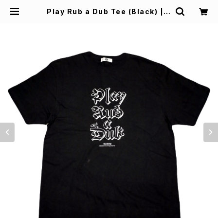
Play Rub a Dub Tee (Black) | R
ueed Official Store