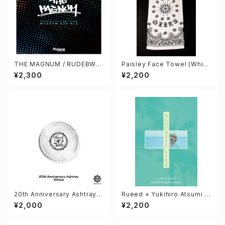
THE MAGNUM / RUDEBWO
Paisley Face Towel (Whit
Y FACE, RUEED, AKANE, KIL
e)
¥2,300
¥2,200
LANAMI
20th Anniversary Ashtray
Rueed × Yukihiro Atsumi A
(Glass)
cousticLive DVD
¥2,000
¥2,200